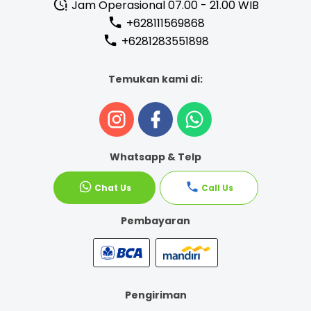
Jam Operasional 07.00 - 21.00 WIB
+628111569868
+6281283551898
Temukan kami di:
Whatsapp & Telp
Chat Us
Call Us
Pembayaran
Pengiriman