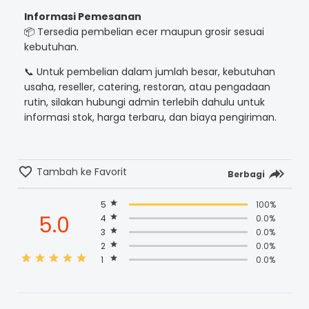
Informasi Pemesanan
📦 Tersedia pembelian ecer maupun grosir sesuai
kebutuhan.
📞 Untuk pembelian dalam jumlah besar, kebutuhan
usaha, reseller, catering, restoran, atau pengadaan
rutin, silakan hubungi admin terlebih dahulu untuk
informasi stok, harga terbaru, dan biaya pengiriman.
Tambah ke Favorit
Berbagi
5
100%
5.0
4
0.0%
3
0.0%
2
0.0%
1
0.0%