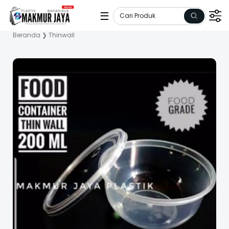
☰
Beranda
❯
Thinwall