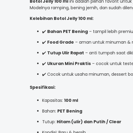
Botol Jelly 100 ml
ini adalah pilihan favorit untuk
Modelnya ramping, bening jernih, dan sudah dile
Kelebihan Botol Jelly 100 ml:
✔️
Bahan PET Bening
– tampil lebih premi
✔️
Food Grade
– aman untuk minuman &
✔️
Tutup Ulir Rapat
– anti tumpah saat dik
✔️
Ukuran Mini Praktis
– cocok untuk tes
✔️ Cocok untuk usaha minuman, dessert b
Spesifikasi:
Kapasitas:
100 ml
Bahan:
PET Bening
Tutup:
Hitam (ulir) dan Putih / Clear
Kondisi: Baru & bersih