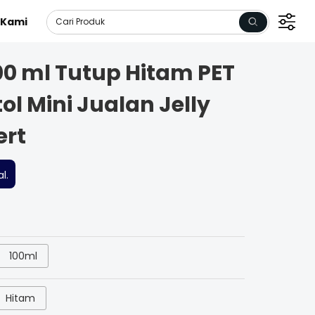
 Kami
100 ml Tutup Hitam PET
ol Mini Jualan Jelly
ert
l.
100ml
Hitam