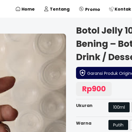
Home
Tentang
Kontak
Promo
Botol Jelly 
Bening – Bot
Drink / Dess
Garansi Produk Origina
Rp900
Ukuran
100ml
Warna
Putih