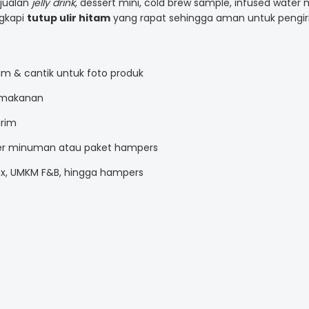
 jualan
jelly drink
, dessert mini, cold brew sample, infused water
ngkapi
tutup ulir hitam
yang rapat sehingga aman untuk pengir
um & cantik untuk foto produk
 makanan
irim
ter minuman atau paket hampers
ox, UMKM F&B, hingga hampers