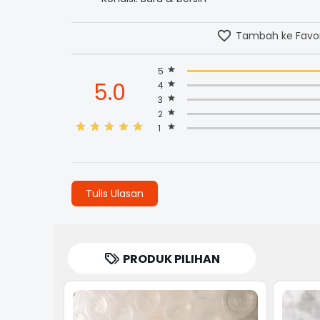
Tambah ke Favor
5
5.0
4
3
2
1
Tulis Ulasan
PRODUK PILIHAN