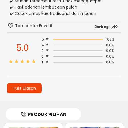
✔️ Mudah tercampur rata, tidak menggumpal
✔️ Hasil adonan lembut dan pulen
✔️ Cocok untuk kue tradisional dan modern
Tambah ke Favorit
Berbagi
5
100%
5.0
4
0.0%
3
0.0%
2
0.0%
1
0.0%
Tulis Ulasan
PRODUK PILIHAN