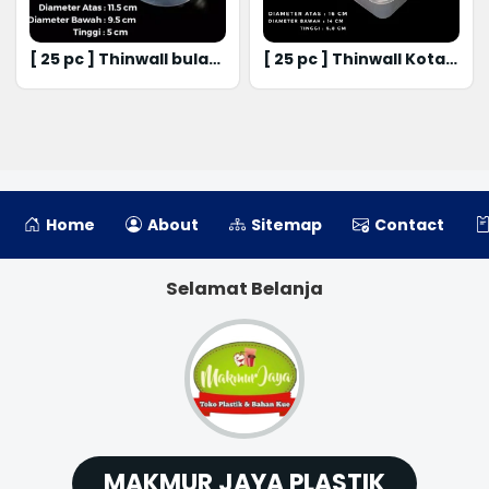
[ 25 pc ] Thinwall bulat
[ 25 pc ] Thinwall Kotak
ukuran 450 ml
Ukuran 1000 ml
Home
About
Sitemap
Contact
Selamat Belanja
MAKMUR JAYA PLASTIK