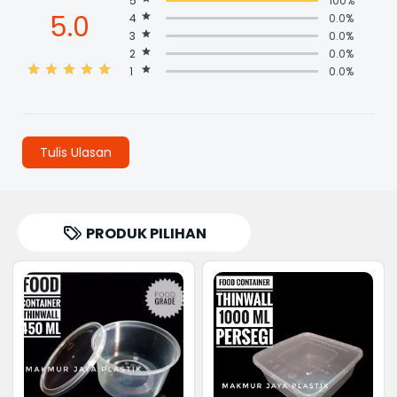
5
100%
5.0
4
0.0%
3
0.0%
2
0.0%
1
0.0%
Tulis Ulasan
PRODUK PILIHAN