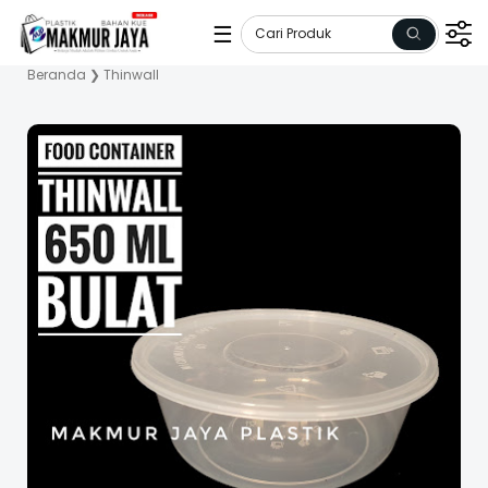
☰
Beranda
❯
Thinwall