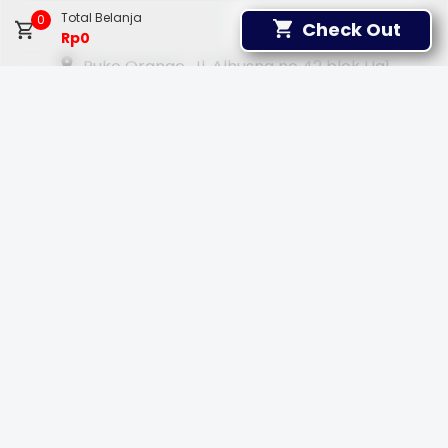
Total Belanja
0
Check Out
Rp0
Ruko Orange. Jl. Alhusna no 42 blok Ha1.
Jatikramat. Jatiasih. Bekasi
Jam Operasional 07.00 - 21.00 WIB
+628111569868
+6281283551898
Temukan kami di:
Whatsapp & Telp
Chat Us
Call Us
Pembayaran